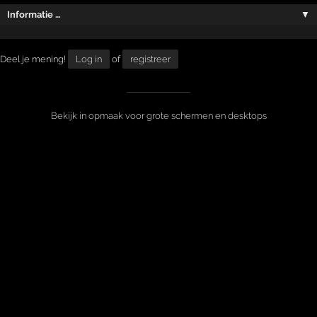
Informatie …
▼
Deel je mening!
Log in
of
registreer
Bekijk in opmaak voor grote schermen en desktops