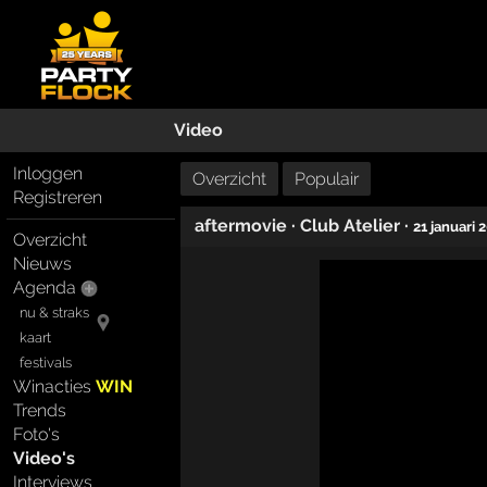
Video
Inloggen
Overzicht
Populair
Registreren
aftermovie
·
Club Atelier
·
21 januari 
Overzicht
Nieuws
Agenda
nu & straks
kaart
festivals
Winacties
WIN
Trends
Foto's
Video's
Interviews