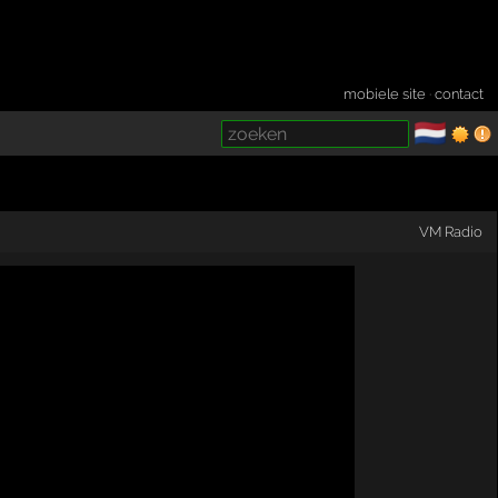
mobiele site
·
contact
🇳🇱
­
VM Radio