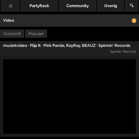
Jij
Partyflock
Community
Overig
🔍
Video
Overzicht
Populair
muziekvideo
· Flip It ·
Pink Panda
,
RayRay
,
BEAUZ
·
Spinnin' Records
Spinnin' Records