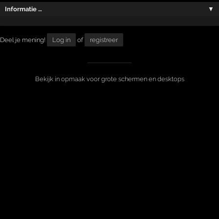
Informatie …
▼
Deel je mening!
Log in
of
registreer
Bekijk in opmaak voor grote schermen en desktops