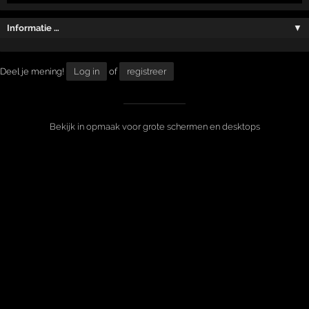
Informatie …
▼
Deel je mening!
Log in
of
registreer
Bekijk in opmaak voor grote schermen en desktops