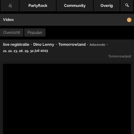
Jij
Partyflock
Community
Overig
🔍
Video
Overzicht
Populair
·
·
·
·
live registratie
Dino Lenny
Tomorrowland
Adscendo
,
,
,
,
,
juli 2023
21
22
23
28
29
30
Tomorrowland