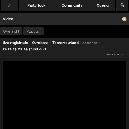
Jij
Partyflock
Community
Overig
🔍
Video
Overzicht
Populair
·
·
·
·
live registratie
Öwnboss
Tomorrowland
Adscendo
,
,
,
,
,
juli 2023
21
22
23
28
29
30
Tomorrowland