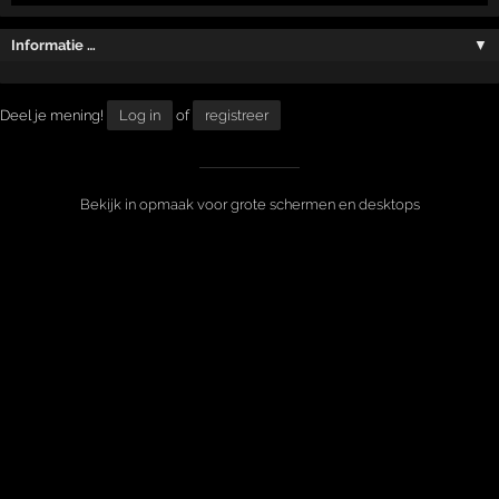
Informatie …
▼
Deel je mening!
Log in
of
registreer
Bekijk in opmaak voor grote schermen en desktops