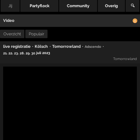
Jij
Partyflock
Community
Overig
🔍
Video
Overzicht
Populair
·
·
·
·
live registratie
Kölsch
Tomorrowland
Adscendo
,
,
,
,
,
juli 2023
21
22
23
28
29
30
Tomorrowland