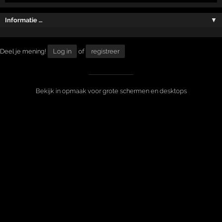
Informatie …
▼
Deel je mening!
Log in
of
registreer
Bekijk in opmaak voor grote schermen en desktops