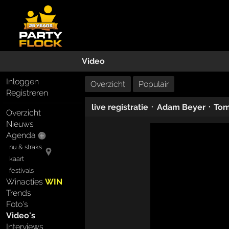
Video
Inloggen
Overzicht
Populair
Registreren
·
·
live registratie
Adam Beyer
Tom
Overzicht
Nieuws
Agenda
nu & straks
kaart
festivals
Winacties
WIN
Trends
Foto's
Video's
Interviews