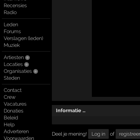
Recensies
Radio
Leden
Forums
Verslagen (leden)
Muziek
Artiesten
Locaties
Organisaties
Steden
Contact
Crew
Vacatures
Informatie …
Donaties
Beleid
Help
Adverteren
Deel je mening!
Log in
of
registree
Voorwaarden