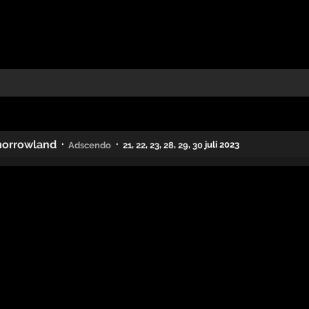
·
·
orrowland
,
,
,
,
,
juli 2023
Adscendo
21
22
23
28
29
30