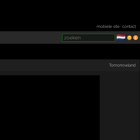
mobiele site
·
contact
🇳🇱
­
Tomorrowland