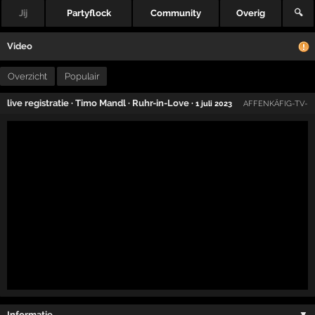
Jij
Partyflock
Community
Overig
🔍
Video
Overzicht
Populair
live registratie
·
Timo Mandl
·
Ruhr-in-Love
·
1 juli 2023
AFFENKÄFIG-TV-
Informatie …
▼