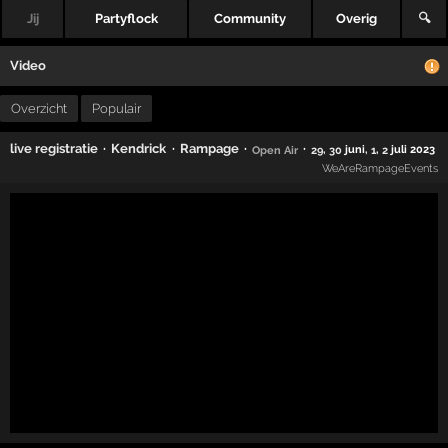
Jij
Partyflock
Community
Overig
🔍
Video
Overzicht
Populair
·
·
·
·
live registratie
Kendrick
Rampage
,
juni,
,
juli 2023
Open Air
29
30
1
2
WeAreRampageEvents