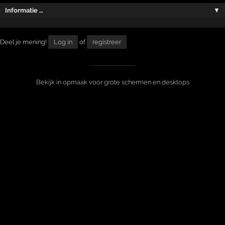
Informatie …
▼
Deel je mening!
Log in
of
registreer
Bekijk in opmaak voor grote schermen en desktops