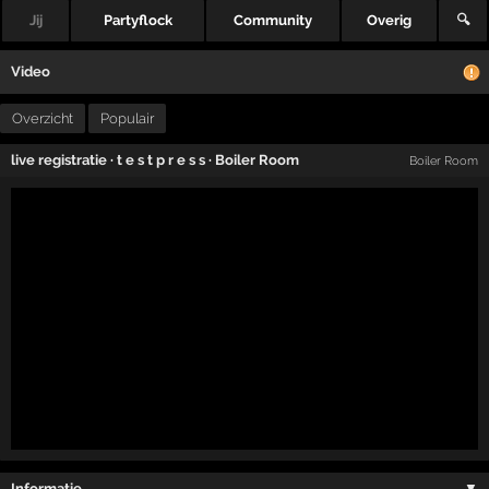
Jij
Partyflock
Community
Overig
🔍
Video
Overzicht
Populair
live registratie
·
t e s t p r e s s
·
Boiler Room
Boiler Room
Informatie …
▼