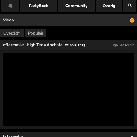
Jij
Partyflock
Community
Overig
🔍
Video
Overzicht
Populair
aftermovie
·
High Tea × Anahata
·
22 april 2023
High Tea Music
Informatie …
▼