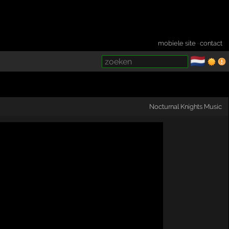
mobiele site
·
contact
🇳🇱
­
Nocturnal Knights Music