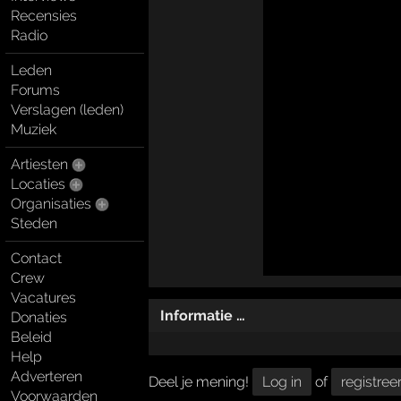
Recensies
Radio
Leden
Forums
Verslagen (leden)
Muziek
Artiesten
Locaties
Organisaties
Steden
Contact
Crew
Vacatures
Informatie …
Donaties
Beleid
Help
Adverteren
Deel je mening!
Log in
of
registree
Voorwaarden