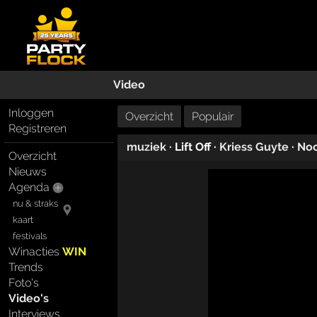
Video
Inloggen
Overzicht
Populair
Registreren
muziek
· Lift Off ·
Kriess Guyte
·
Noc
Overzicht
Nieuws
Agenda
nu & straks
kaart
festivals
Winacties
WIN
Trends
Foto's
Video's
Interviews