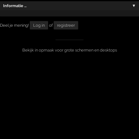
Informatie …
▼
Deel je mening!
Log in
of
registreer
Bekijk in opmaak voor grote schermen en desktops