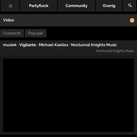
Jij
Partyflock
Community
Overig
🔍
Video
Overzicht
Populair
muziek
· Vigilante ·
Michael Kaelios
·
Nocturnal Knights Music
Nocturnal Knights Music