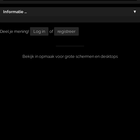
Informatie …
▼
Deel je mening!
Log in
of
registreer
Bekijk in opmaak voor grote schermen en desktops