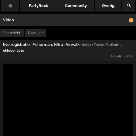
Jij
Partyflock
Community
Overig
🔍
Video
Overzicht
Populair
live registratie
·
Fisherman
,
Nifra
·
Airwalk
·
·
Indoor Trance Festival
5
oktober 2019
Airwalk Events