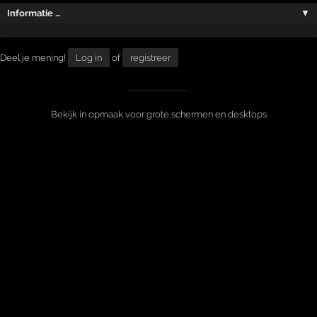
Informatie …
▼
Deel je mening!
Log in
of
registreer
Bekijk in opmaak voor grote schermen en desktops