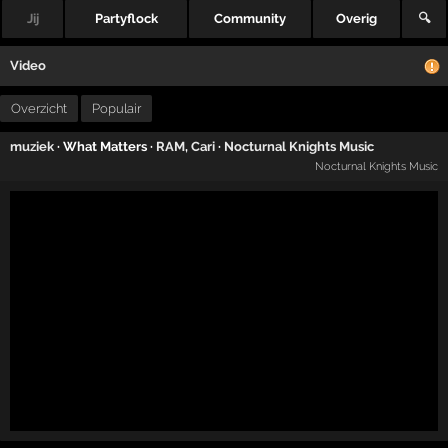
Jij
Partyflock
Community
Overig
🔍
Video
Overzicht
Populair
muziek
· What Matters ·
RAM
,
Cari
·
Nocturnal Knights Music
Nocturnal Knights Music