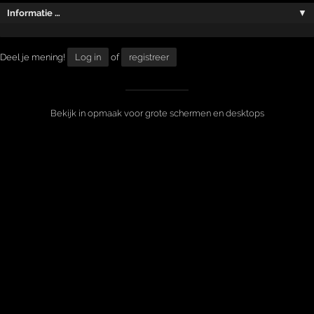
Informatie …
▼
Deel je mening!
Log in
of
registreer
Bekijk in opmaak voor grote schermen en desktops