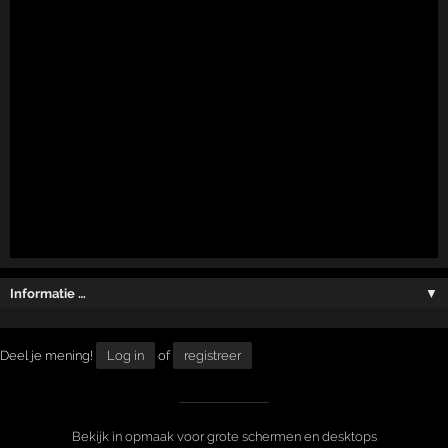
Informatie …
▼
Deel je mening!
Log in
of
registreer
Bekijk in opmaak voor grote schermen en desktops