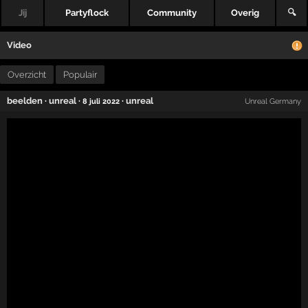
Jij
Partyflock
Community
Overig
🔍
Video
Overzicht
Populair
beelden
·
unreal
·
·
unreal
8 juli 2022
Unreal Germany