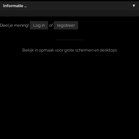
Informatie …
▼
Deel je mening!
Log in
of
registreer
Bekijk in opmaak voor grote schermen en desktops