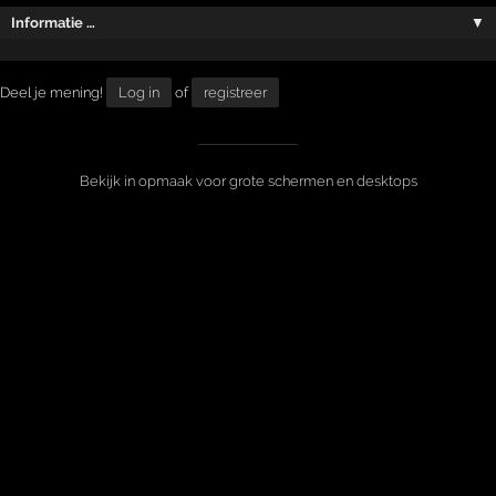
Informatie …
▼
Deel je mening!
Log in
of
registreer
Bekijk in opmaak voor grote schermen en desktops