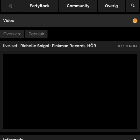
Jij
Partyflock
Community
Overig
🔍
Video
Overzicht
Populair
live-set
·
Richelle Soigni
·
Pinkman Records
,
HÖR
HÖR BERLIN
Informatie …
▼