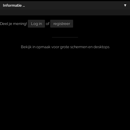
Informatie …
▼
Deel je mening!
Log in
of
registreer
Bekijk in opmaak voor grote schermen en desktops