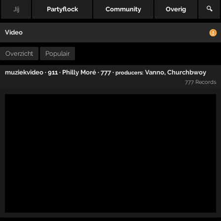
Jij
Partyflock
Community
Overig
🔍
Video
Overzicht
Populair
muziekvideo
· 911 ·
Philly Moré
·
777
·
Vanno
,
Churchbwoy
producers:
777 Records