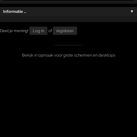
Informatie …
▼
Deel je mening!
Log in
of
registreer
Bekijk in opmaak voor grote schermen en desktops