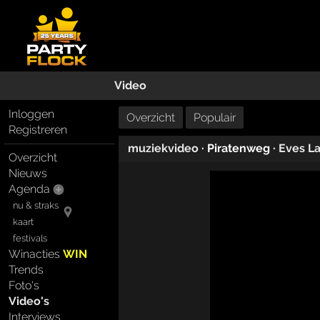
Video
Inloggen
Overzicht
Populair
Registreren
muziekvideo
· Piratenweg ·
Eves L
Overzicht
Nieuws
Agenda
nu & straks
kaart
festivals
Winacties
WIN
Trends
Foto's
Video's
Interviews