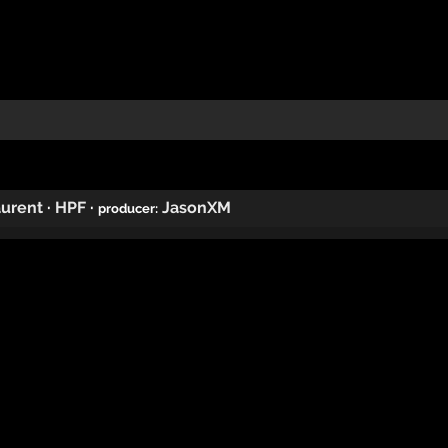
aurent
·
HPF
·
JasonXM
producer: