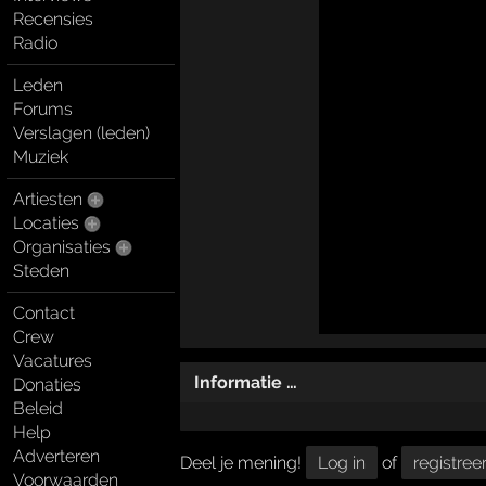
Recensies
Radio
Leden
Forums
Verslagen (leden)
Muziek
Artiesten
Locaties
Organisaties
Steden
Contact
Crew
Vacatures
Informatie …
Donaties
Beleid
Help
Adverteren
Deel je mening!
Log in
of
registree
Voorwaarden