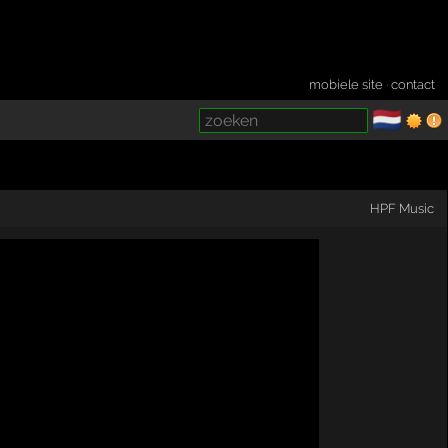
mobiele site
·
contact
🇳🇱
­
HPF Music