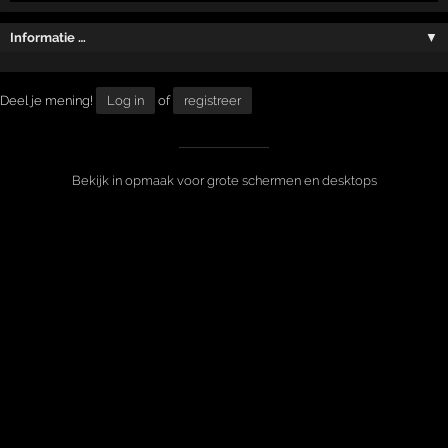
Informatie …
▼
Deel je mening!
Log in
of
registreer
Bekijk in opmaak voor grote schermen en desktops