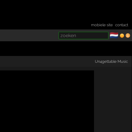
mobiele site
·
contact
🇳🇱
­
Un4gettable Music