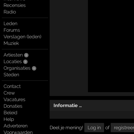
Recensies
Radio
Leden
Forums
Verslagen (leden)
Muziek
Artiesten
Locaties
Organisaties
Steden
Contact
Crew
Vacatures
Informatie …
Donaties
Beleid
Help
Adverteren
Deel je mening!
Log in
of
registree
Voorwaarden