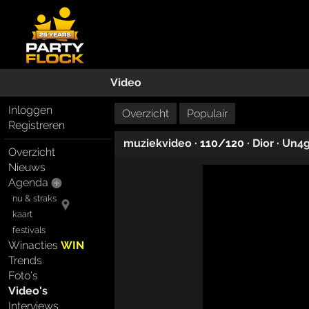
Video
Inloggen
Overzicht
Populair
Registreren
muziekvideo
· 110/120 ·
Dior
·
Un4g
Overzicht
Nieuws
Agenda
nu & straks
kaart
festivals
Winacties
WIN
Trends
Foto's
Video's
Interviews