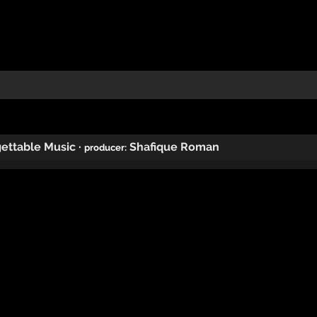
ettable Music
·
Shafique Roman
producer: