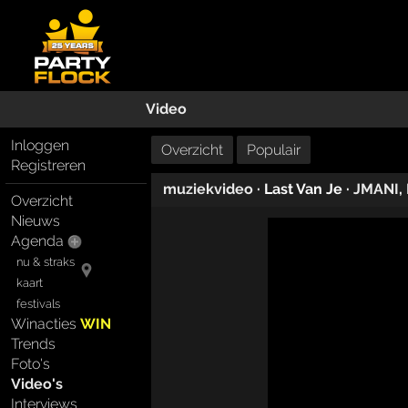
Video
Inloggen
Overzicht
Populair
Registreren
muziekvideo
· Last Van Je ·
JMANI
,
Overzicht
Nieuws
Agenda
nu & straks
kaart
festivals
Winacties
WIN
Trends
Foto's
Video's
Interviews