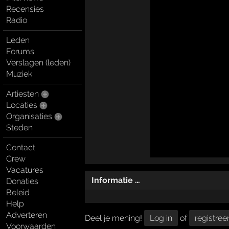
Recensies
Radio
Leden
Forums
Verslagen (leden)
Muziek
Artiesten
Locaties
Organisaties
Steden
Contact
Crew
Vacatures
Informatie …
Donaties
Beleid
Help
Adverteren
Deel je mening!
Log in
of
registree
Voorwaarden