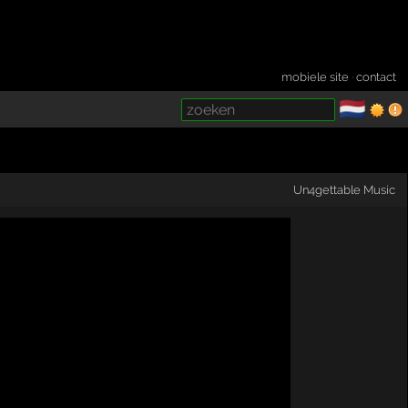
mobiele site
·
contact
🇳🇱
­
Un4gettable Music