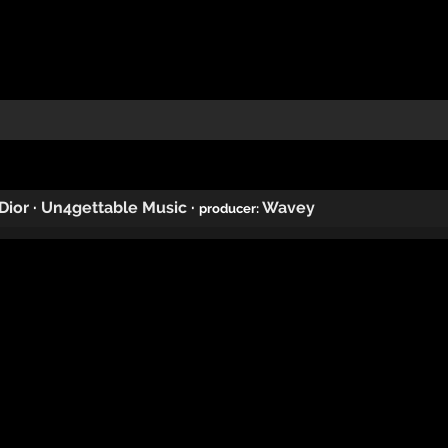
Dior
·
Un4gettable Music
·
Wavey
producer: