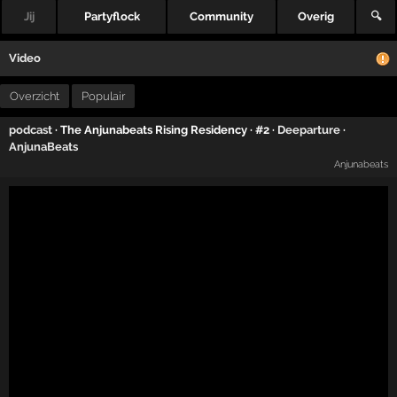
Jij
Partyflock
Community
Overig
🔍
Video
Overzicht
Populair
podcast
· The Anjunabeats Rising Residency · #2 ·
Deeparture
·
AnjunaBeats
Anjunabeats