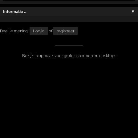
Informatie …
▼
Deel je mening!
Log in
of
registreer
Bekijk in opmaak voor grote schermen en desktops