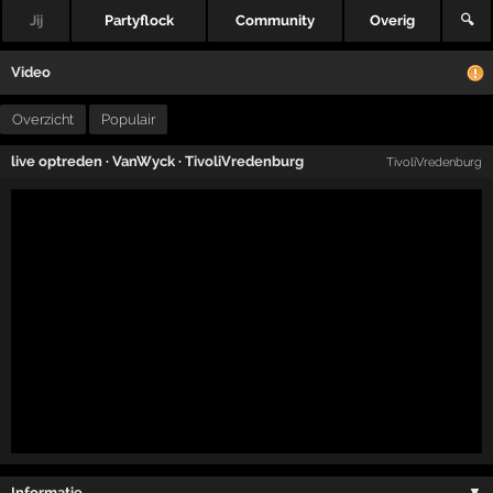
Jij
Partyflock
Community
Overig
🔍
Video
Overzicht
Populair
live optreden
·
VanWyck
·
TivoliVredenburg
TivoliVredenburg
Informatie …
▼