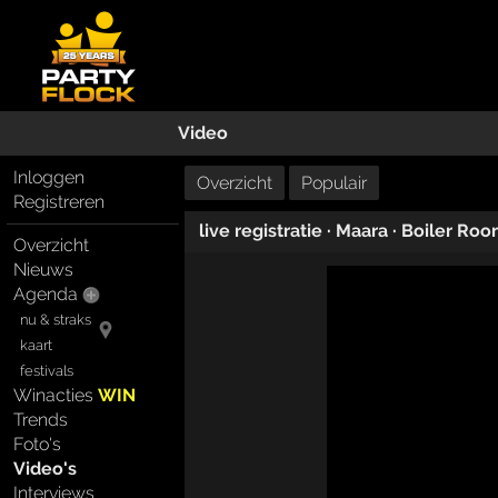
Video
Inloggen
Overzicht
Populair
Registreren
live registratie
·
Maara
·
Boiler Ro
Overzicht
Nieuws
Agenda
nu & straks
kaart
festivals
Winacties
WIN
Trends
Foto's
Video's
Interviews