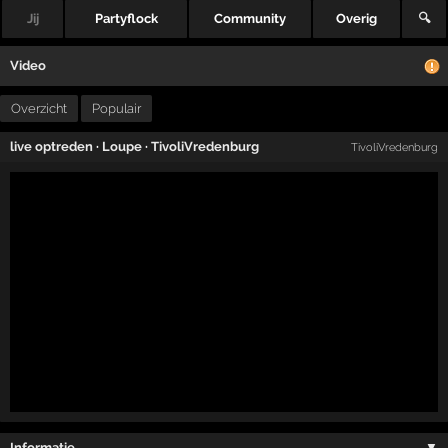
Jij
Partyflock
Community
Overig
🔍
Video
Overzicht
Populair
live optreden
·
Loupe
·
TivoliVredenburg
TivoliVredenburg
Informatie …
▼