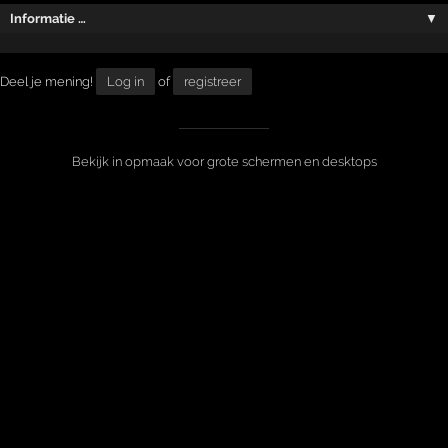
Informatie …
▼
Deel je mening!
Log in
of
registreer
Bekijk in opmaak voor grote schermen en desktops