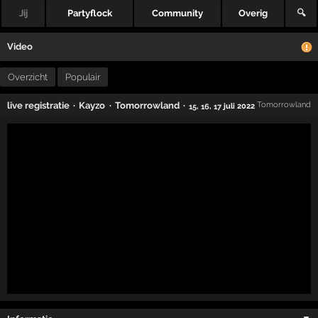
Jij
Partyflock
Community
Overig
🔍
Video
Overzicht
Populair
·
·
·
live registratie
Kayzo
Tomorrowland
Tomorrowland
,
,
juli 2022
15
16
17