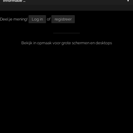
Informatie …
▼
Deel je mening!
Log in
of
registreer
Bekijk in opmaak voor grote schermen en desktops