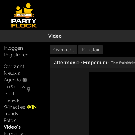
Video
Inloggen
Overzicht
Populair
Registreren
aftermovie
·
Emporium
·
The forbidde
Overzicht
Nieuws
Agenda
nu & straks
kaart
festivals
Winacties
WIN
Trends
Foto's
Video's
Interviews