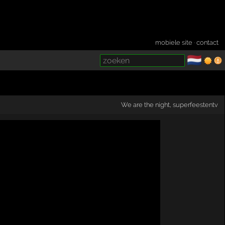
mobiele site
·
contact
🇳🇱
­
We are the night
,
superfeestentv