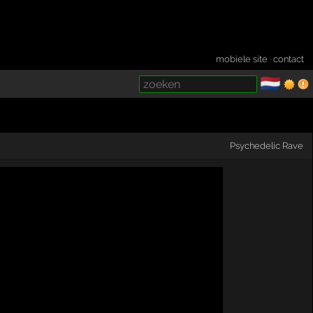
mobiele site
·
contact
🇳🇱
­
Psychedelic Rave