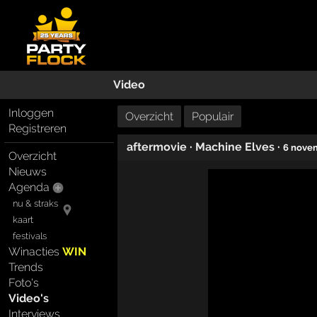
Video
Inloggen
Overzicht
Populair
Registreren
aftermovie
·
Machine Elves
·
6 nove
Overzicht
Nieuws
Agenda
nu & straks
kaart
festivals
Winacties
WIN
Trends
Foto's
Video's
Interviews