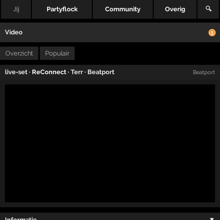
Jij
Partyflock
Community
Overig
🔍
Video
Overzicht
Populair
live-set
· ReConnect ·
Terr
·
Beatport
Beatport
Informatie …
▼