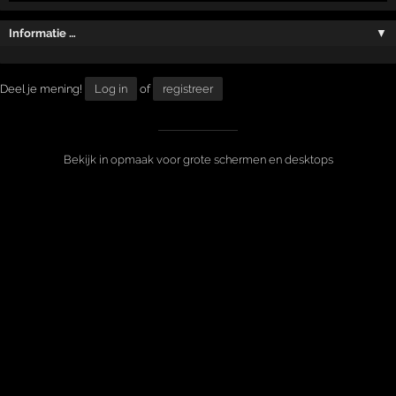
Informatie …
▼
Deel je mening!
Log in
of
registreer
Bekijk in opmaak voor grote schermen en desktops