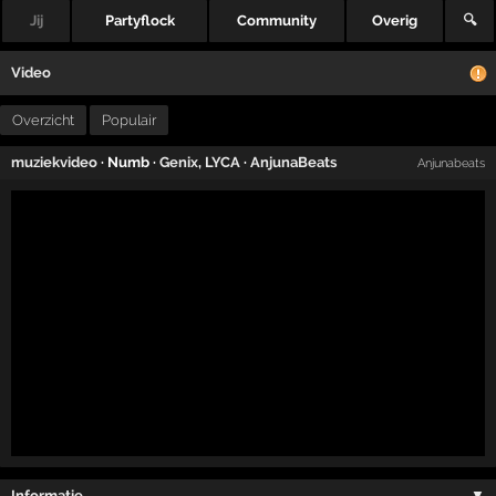
Jij
Partyflock
Community
Overig
🔍
Video
Overzicht
Populair
muziekvideo
· Numb ·
Genix
,
LYCA
·
AnjunaBeats
Anjunabeats
Informatie …
▼