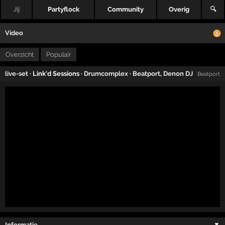
Jij
Partyflock
Community
Overig
🔍
Video
Overzicht
Populair
live-set
· Link'd Sessions ·
Drumcomplex
·
Beatport
,
Denon DJ
Beatport
Informatie …
▼