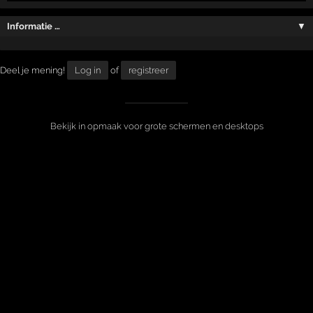
Informatie …
▼
Deel je mening!
Log in
of
registreer
Bekijk in opmaak voor grote schermen en desktops