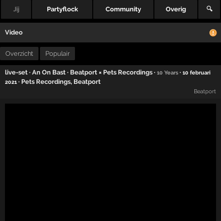
Jij
Partyflock
Community
Overig
🔍
Video
Overzicht
Populair
live-set
·
An On Bast
·
Beatport × Pets Recordings
·
·
10 Years
10 februari
·
Pets Recordings
,
Beatport
2021
Beatport