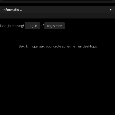
Informatie …
▼
Deel je mening!
Log in
of
registreer
Bekijk in opmaak voor grote schermen en desktops