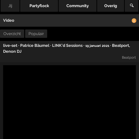
Jij
Partyflock
Community
Overig
🔍
Video
Overzicht
Populair
live-set
·
Patrice Bäumel
·
LINK'd Sessions
·
·
Beatport
,
19 januari 2021
Denon DJ
Beatport