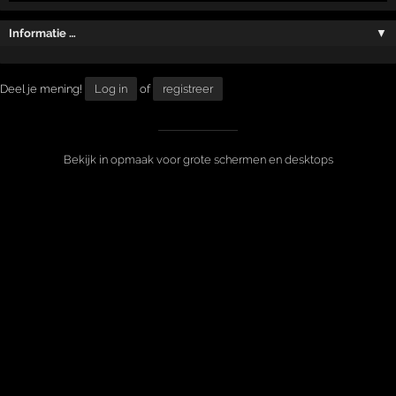
Informatie …
▼
Deel je mening!
Log in
of
registreer
Bekijk in opmaak voor grote schermen en desktops