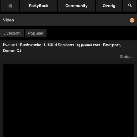
Jij
Partyflock
Community
Overig
🔍
Video
Overzicht
Populair
live-set
·
Bushwacka
·
LINK'd Sessions
·
·
Beatport
,
19 januari 2021
Denon DJ
Beatport