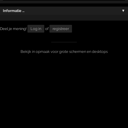
Informatie …
▼
Deel je mening!
Log in
of
registreer
Bekijk in opmaak voor grote schermen en desktops