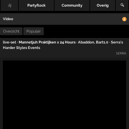
Jij
Partyflock
Community
Overig
🔍
Video
Overzicht
Populair
live-set
· Mannetjuh Praktijken x 24 Hours ·
Abaddon
,
Bart1.0
·
Serra's
Harder Styles Events
SERRA