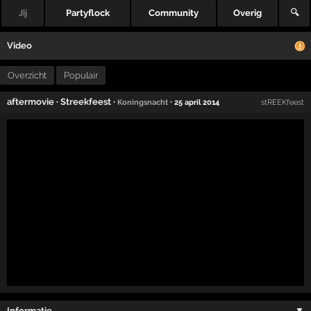
Jij
Partyflock
Community
Overig
🔍
Video
Overzicht
Populair
aftermovie
·
Streekfeest
·
·
Koningsnacht
25 april 2014
stREEKfeest
Informatie …
▼