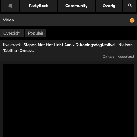
Jij
Partyflock
Community
Overig
🔍
Video
Overzicht
Populair
live-track
· Slapen Met Het Licht Aan x Q-koningsdagfestival ·
Nielson
,
Tabitha
·
Qmusic
Qmusic - Nederland