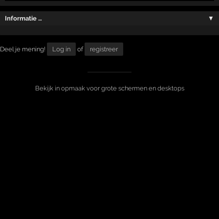
Informatie …
▼
Deel je mening!
Log in
of
registreer
Bekijk in opmaak voor grote schermen en desktops