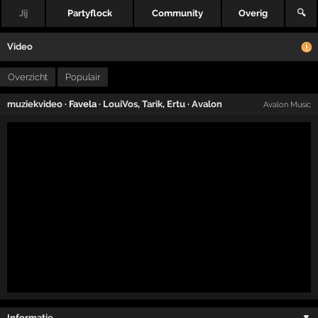
Jij
Partyflock
Community
Overig
🔍
Video
Overzicht
Populair
muziekvideo
· Favela ·
LouiVos
,
Tarik
,
Ertu
·
Avalon
Avalon Music
Informatie …
▼