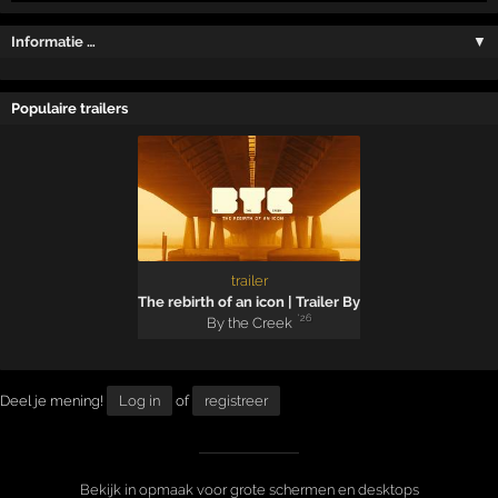
Informatie …
▼
Populaire trailers
trailer
The rebirth of an icon | Trailer By the Creek 2026
'26
By the Creek
Deel je mening!
Log in
of
registreer
Bekijk in opmaak voor grote schermen en desktops