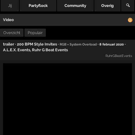
Jij
Partyflock
Community
Overig
🔍
Video
Overzicht
Populair
trailer
·
200 BPM Style Invites
·
·
·
RGB × System Overload
8 februari 2020
A.L.E.X. Events
,
Ruhr G Beat Events
RuhrGBeatEvents