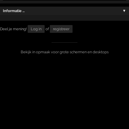
Informatie …
▼
Deel je mening!
Log in
of
registreer
Bekijk in opmaak voor grote schermen en desktops