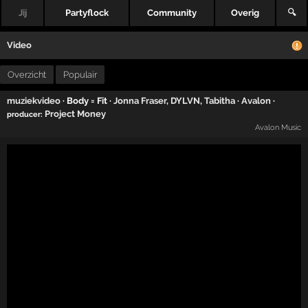
Jij
Partyflock
Community
Overig
🔍
Video
Overzicht
Populair
muziekvideo
· Body = Fit ·
Jonna Fraser
,
DYLVN
,
Tabitha
·
Avalon
·
Project Money
producer:
Avalon Music