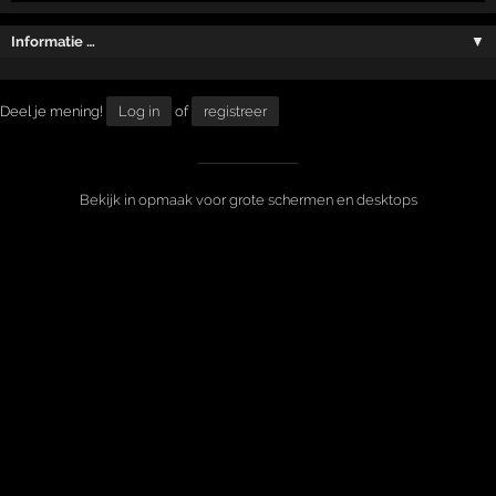
Informatie …
▼
Deel je mening!
Log in
of
registreer
Bekijk in opmaak voor grote schermen en desktops