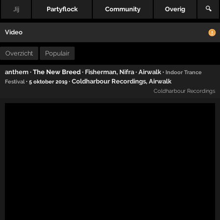
Jij
Partyflock
Community
Overig
🔍
Video
Overzicht
Populair
anthem
· The New Breed ·
Fisherman
,
Nifra
·
Airwalk
·
Indoor Trance
·
·
Coldharbour Recordings
,
Airwalk
Festival
5 oktober 2019
Coldharbour Recordings