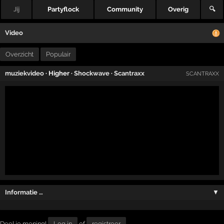
Jij
Partyflock
Community
Overig
🔍
Video
Overzicht
Populair
muziekvideo
· Higher ·
Shockwave
·
Scantraxx
SCANTRAXX
Informatie …
▼
Deel je mening!
Log in
of
registreer