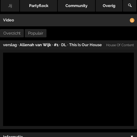
Jij
Partyflock
Community
Overig
🔍
Video
Overzicht
Populair
verslag
· Allenah van Wijk · #1 ·
DL
·
This Is Our House
House Of Content
Informatie …
▼